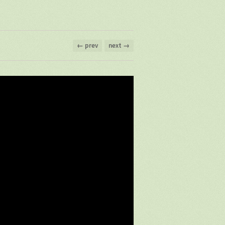
← prev
next →