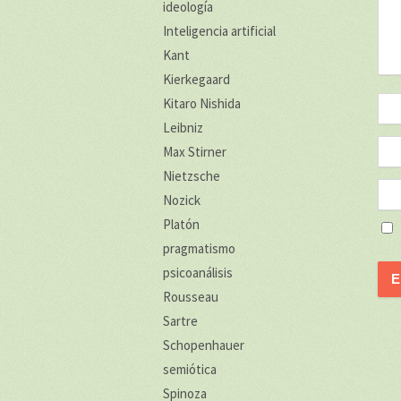
ideología
Inteligencia artificial
Kant
Kierkegaard
Kitaro Nishida
Leibniz
Max Stirner
Nietzsche
Nozick
Platón
pragmatismo
psicoanálisis
Rousseau
Sartre
Schopenhauer
semiótica
Spinoza