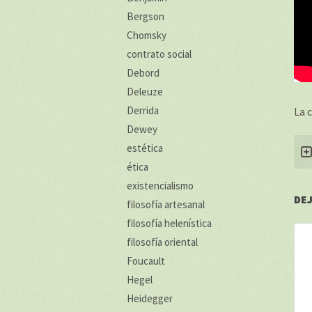
Bergson
Chomsky
contrato social
Debord
Deleuze
Derrida
La c
Dewey
estética
ética
existencialismo
DE
filosofía artesanal
filosofía helenística
filosofía oriental
Foucault
Hegel
Heidegger