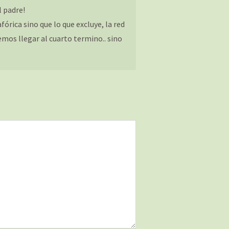
 padre!
órica sino que lo que excluye, la red
emos llegar al cuarto termino.. sino