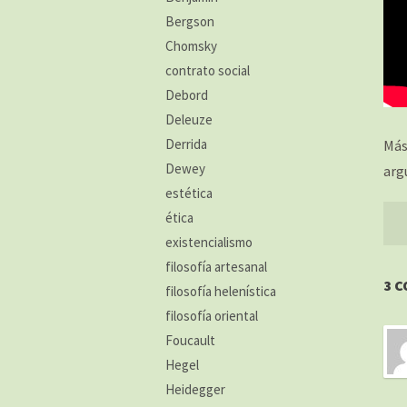
Bergson
Chomsky
contrato social
Debord
Deleuze
Derrida
Más
Dewey
arg
estética
ética
existencialismo
filosofía artesanal
3 
filosofía helenística
filosofía oriental
Foucault
Hegel
Heidegger