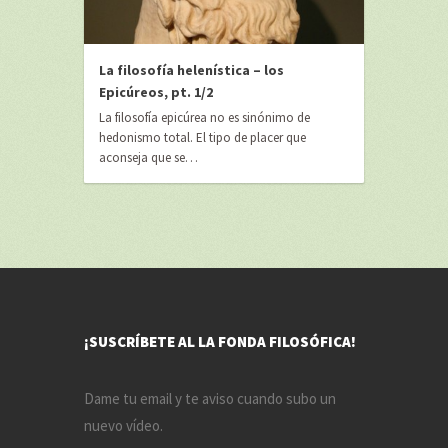
La filosofía helenística – los
Epicúreos, pt. 1/2
La filosofía epicúrea no es sinónimo de
hedonismo total. El tipo de placer que
aconseja que se…
¡SUSCRÍBETE AL LA FONDA FILOSÓFICA!
Dame tu email y te aviso cuando subo un
nuevo vídeo.