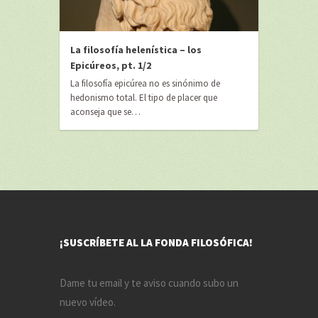
La filosofía helenística – los
Epicúreos, pt. 1/2
La filosofía epicúrea no es sinónimo de
hedonismo total. El tipo de placer que
aconseja que se…
¡SUSCRÍBETE AL LA FONDA FILOSÓFICA!
Dame tu email y te aviso cuando subo un
nuevo vídeo.