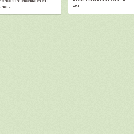
episteme de la época clásica. En
mpírico-transcendental en este
este…
ltimo…