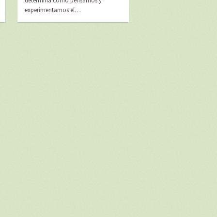
determina cómo pensamos y
experimentamos el…