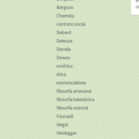
e
Bergson
ú
Chomsky
contrato social
Debord
Deleuze
Derrida
Dewey
estética
ética
existencialismo
filosofía artesanal
filosofía helenística
filosofía oriental
Foucault
Hegel
Heidegger