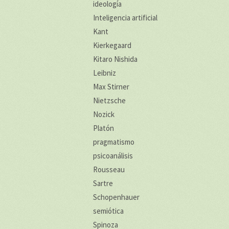
ideología
Inteligencia artificial
Kant
Kierkegaard
Kitaro Nishida
Leibniz
Max Stirner
Nietzsche
Nozick
Platón
pragmatismo
psicoanálisis
Rousseau
Sartre
Schopenhauer
semiótica
Spinoza