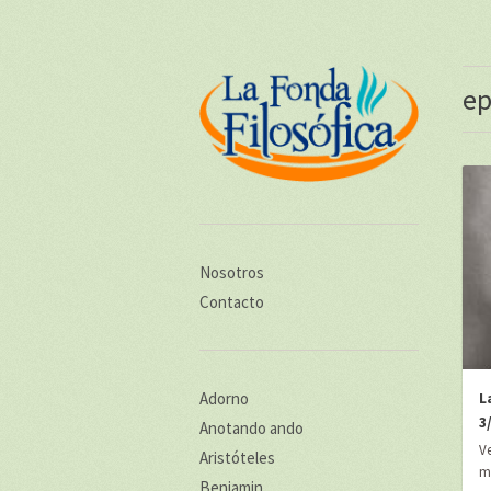
ep
Nosotros
Contacto
Adorno
L
3
Anotando ando
V
Aristóteles
mo
Benjamin