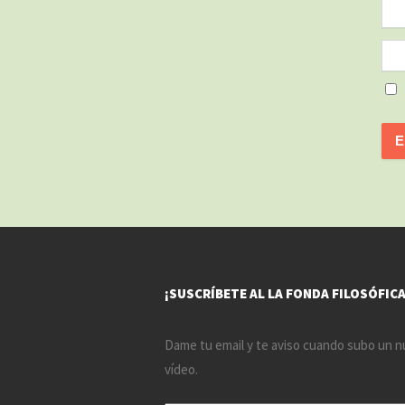
¡SUSCRÍBETE AL LA FONDA FILOSÓFICA
Dame tu email y te aviso cuando subo un 
vídeo.