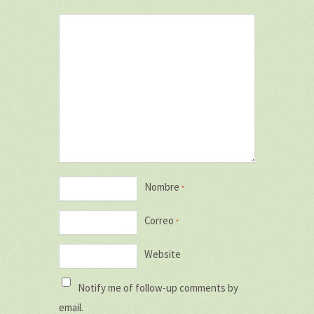
Nombre
*
Correo
*
Website
Notify me of follow-up comments by
email.