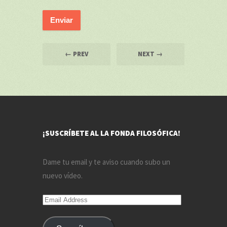
← PREV
NEXT →
¡SUSCRÍBETE AL LA FONDA FILOSÓFICA!
Dame tu email y te aviso cuando subo un
nuevo vídeo.
Email
Address