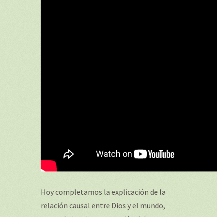
Hoy completamos la explicación de la
relación causal entre Dios y el mundo,